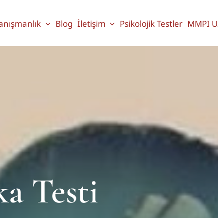
anışmanlık
Blog
İletişim
Psikolojik Testler
MMPI U
ka Testi