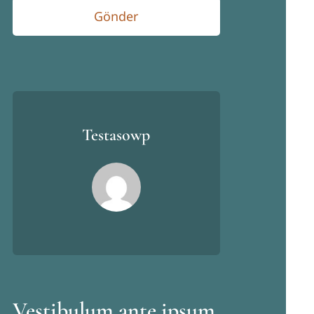
Gönder
Testasowp
Vestibulum ante ipsum