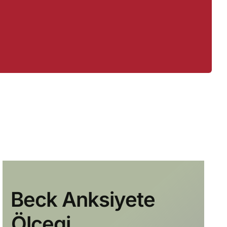
⁠Beck Anksiyete
Ölçegi