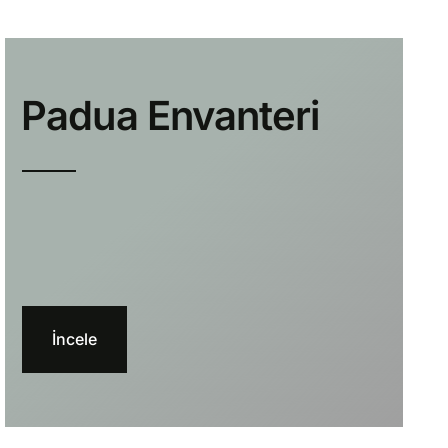
⁠Padua Envanteri
İncele