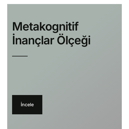
Metakognitif
İnançlar Ölçeği
İncele