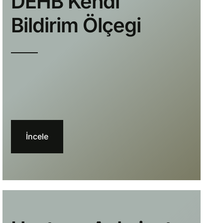
DEHB Kendi
Bildirim Ölçegi
İncele