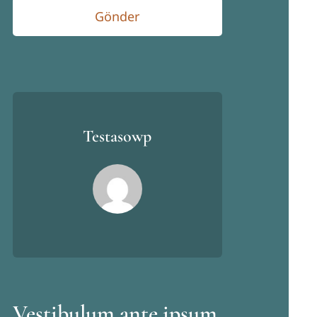
Gönder
Testasowp
Vestibulum ante ipsum