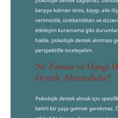
psikolojik destek sağlamaz; bunula 
karşıya kalınan stres, kaygı, aile il
verimsizlik, üretkenlikten ve düzen
etkileşim kuramama gibi durumlar k
halde, psikolojik destek alınması 
perspektifle inceleyelim.
Ne Zaman ve Hangi D
Destek Alınmalıdır?
Psikolojik destek almak için spesif
belirli bir yaşa gelmek gerekmez.