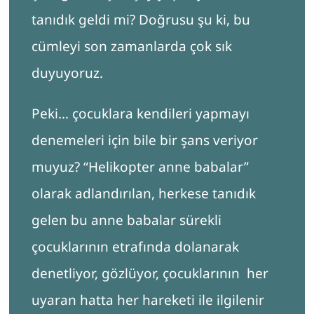
tanıdık geldi mi? Doğrusu şu ki, bu
MMPI UZMAN GİRİŞİ
cümleyi son zamanlarda çok sık
Search
for:
duyuyoruz.
Peki… çocuklara kendileri yapmayı
denemeleri için bile bir şans veriyor
muyuz? “Helikopter anne babalar”
olarak adlandırılan, herkese tanıdık
gelen bu anne babalar sürekli
çocuklarının etrafında dolanarak
denetliyor, gözlüyor, çocuklarının her
uyaran hatta her hareketi ile ilgilenir