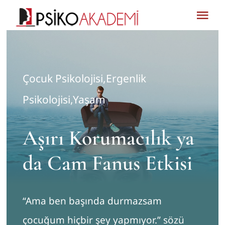
Skip
Tog
to
Nav
content
Hakkımızda
Çocuk Psikolojisi
,
Ergenlik
Danışmanlık
Psikolojisi
,
Yaşam
Blog
Aşırı Korumacılık ya
İletişim
da Cam Fanus Etkisi
Psikolojik Testler
“Ama ben başında durmazsam
MMPI UZMAN KAYIT
çocuğum hiçbir şey yapmıyor.” sözü