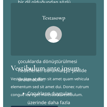
bir dil olduğundan sözlü
iletişimde zorlanan veya sözlü
Testasowp
iletişimi sınırlı olan çocuklar bile
kendi dünyalarında oyunu
anlayabilirler.
Başarılı bir terapi süreciyle
çocuklarda dönüştürülmesi
Vestibulum ante ipsum
hedeflenen durumlar şu şekilde
Vestibulum ac diam sit amet quam vehicula
sıralanabilir:
elementum sed sit amet dui. Donec rutrum
Çocukların duyguları
congue leo eget malesuada vestibulum.
üzerinde daha fazla