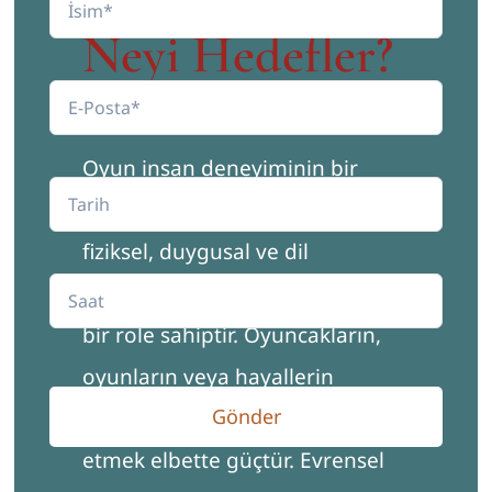
Neyi Hedefler?
Oyun insan deneyiminin bir
parçasıdır. Sosyal, bilişsel,
fiziksel, duygusal ve dil
gelişimimizde bir bakıma hayati
bir role sahiptir. Oyuncakların,
oyunların veya hayallerin
Gönder
olmadığı bir çocukluk hayal
etmek elbette güçtür. Evrensel