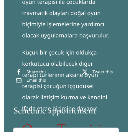
oyun terapisi ile çocuklarda
travmatik olayları doğal oyun
biçimiyle işlemelerine yardımcı
olacak uygulamalara başvurulur.
Küçük bir çocuk için oldukça
korkutucu olabilecek diğer
Share this
Tweet this
terapi türlerinin aksine oyun
Email this
terapisi çocuğun içgüdüsel
olarak iletişim kurma ve kendini
ifade etme biçimine dayanır.
Schedule appointment
Oyun Terapisi