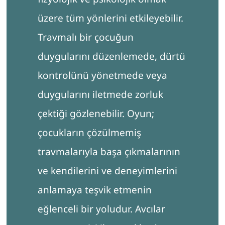
üzere tüm yönlerini etkileyebilir.
MMPI UZMAN GİRİŞİ
Travmalı bir çocuğun
Search
for:
duygularını düzenlemede, dürtü
kontrolünü yönetmede veya
duygularını iletmede zorluk
çektiği gözlenebilir. Oyun;
çocukların çözülmemiş
travmalarıyla başa çıkmalarının
ve kendilerini ve deneyimlerini
anlamaya teşvik etmenin
eğlenceli bir yoludur. Avcılar